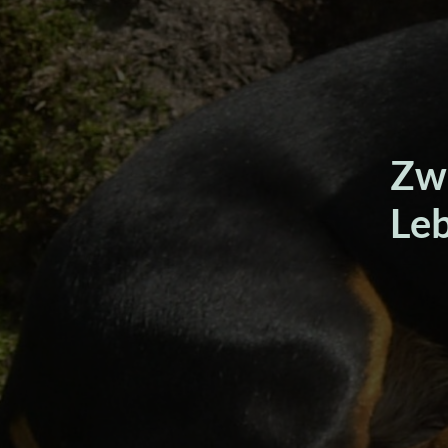
Zwi
Leb