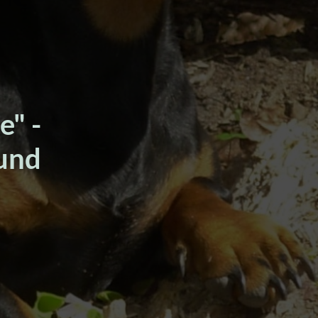
e" -
 und